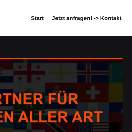
Start
Jetzt anfragen! -> Kontakt
Start
Jetzt anfragen! -> Kontakt
r, Übersetzungsbüro. Schauen Sie vorbei bei ↗️Guul
ungsbüro. Öffnen Sie ✓Dolmetscher,
 ➡️ Guul Prime, Ihr Übersetzungsprofi &