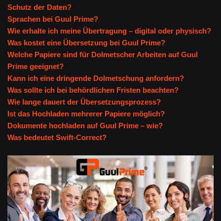
Schutz der Daten?
Sprachen bei Guul Prime?
Wie erhalte ich meine Übertragung – digital oder physisch?
Was kostet eine Übersetzung bei Guul Prime?
Welche Papiere sind für Dolmetscher Arbeiten auf Guul
Prime geeignet?
Kann ich eine dringende Dolmetschung anfordern?
Was sollte ich bei behördlichen Fristen beachten?
Wie lange dauert der Übersetzungsprozess?
Ist das Hochladen mehrerer Papiere möglich?
Dokumente hochladen auf Guul Prime – wie?
Was bedeutet Swift-Correct?