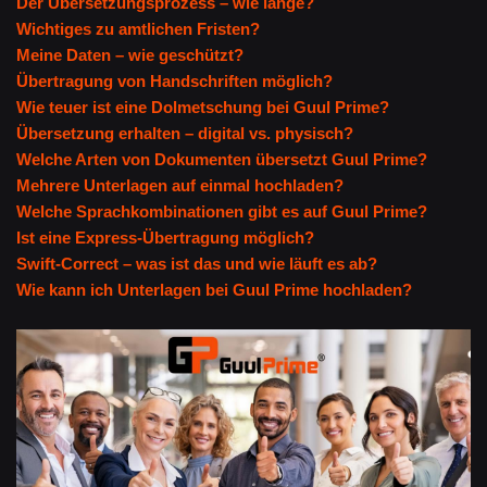
Der Übersetzungsprozess – wie lange?
Wichtiges zu amtlichen Fristen?
Meine Daten – wie geschützt?
Übertragung von Handschriften möglich?
Wie teuer ist eine Dolmetschung bei Guul Prime?
Übersetzung erhalten – digital vs. physisch?
Welche Arten von Dokumenten übersetzt Guul Prime?
Mehrere Unterlagen auf einmal hochladen?
Welche Sprachkombinationen gibt es auf Guul Prime?
Ist eine Express-Übertragung möglich?
Swift-Correct – was ist das und wie läuft es ab?
Wie kann ich Unterlagen bei Guul Prime hochladen?