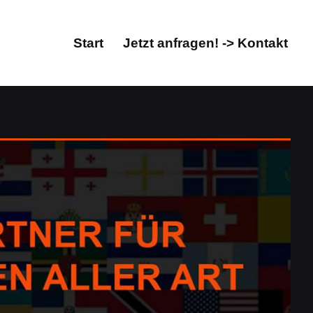
Start
Jetzt anfragen! -> Kontakt
Start
Jetzt anfragen! -> Kontakt
at, Übersetzungsbüro. Schauen Sie vorbei bei ↗️Guul
ungsbüro. ➡️ Guul Prime, in 56412 Gackenbach – Ihr
ktorat/Lektorat und ✓Übersetzungsbüro. Wir gehen