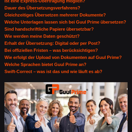
Ist eine Express-Übertragung möglich?
Dauer des Übersetzungsverfahrens?
Gleichzeitiges Übersetzen mehrerer Dokumente?
Welche Unterlagen lassen sich bei Guul Prime übersetzen?
Sind handschriftliche Papiere übersetzbar?
Wie werden meine Daten geschützt?
Erhalt der Übersetzung: Digital oder per Post?
Bei offiziellen Fristen – was berücksichtigen?
Wie erfolgt der Upload von Dokumenten auf Guul Prime?
Welche Sprachen bietet Guul Prime an?
Swift-Correct – was ist das und wie läuft es ab?