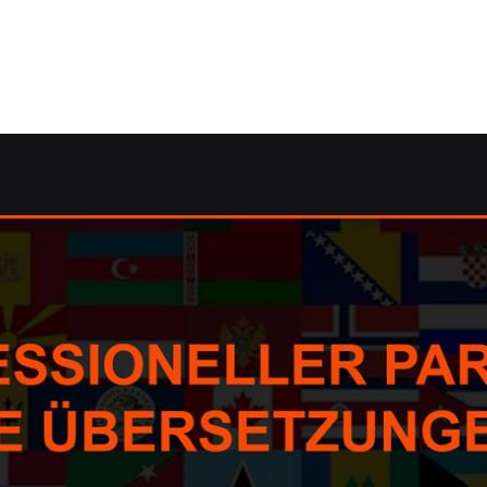
rektorat/Lektorat, Übersetzungsagentur, Dolmetscher, Übe
zungsagentur, Korrektorat/Lektorat, Übersetzungsbüro. ➡️ 
sagentur, ✓Übersetzungen, ✓Korrektorat/Lektorat und ✓Üb