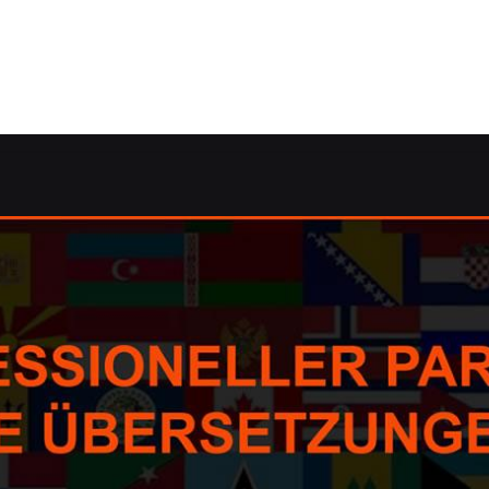
l: ✓Dolmetscher, Korrektorat/Lektorat, Übersetzungsagen
etzungsagentur, Korrektorat/Lektorat, Übersetzungsbüro er
Lektorat und ✓Übersetzungsbüro für Mainaschaff, Ihr Übe