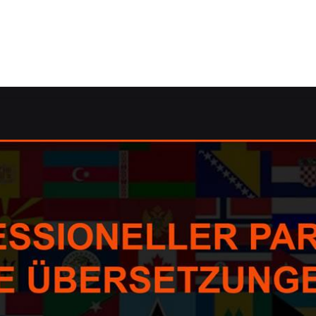
Korrektorat/Lektorat, Dolmetscher, Übersetzungsagentur, 
 Dolmetscher, Korrektorat/Lektorat, Übersetzungsbüro. ✓
nden Sie ➡️ Guul Prime, Ihr Übersetzungsprofi & Fachübers