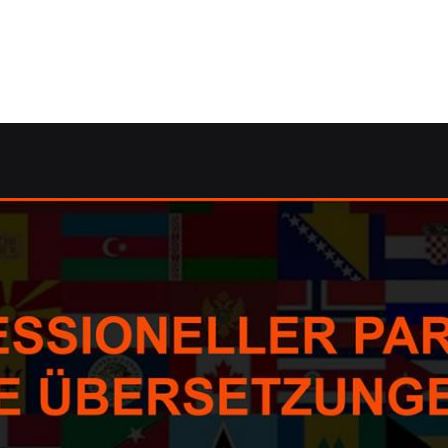
Korrektorat/Lektorat, Dolmetscher, Übersetzungsagentur,
Dolmetscher, Korrektorat/Lektorat, Übersetzungsbüro verf
Lektorat und ✓Übersetzungsbüro für 57632 Schürdt. ➡️ Gu