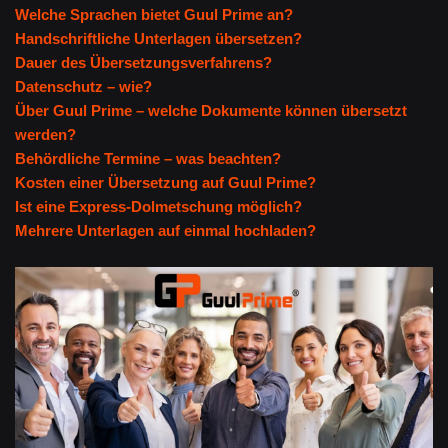
Welche Sprachen bietet Guul Prime an?
Handschriftliche Unterlagen übersetzen?
Dauer des Übersetzungsverfahrens?
Datenschutz – wie?
Über Guul Prime – welche Dokumente können übersetzt
werden?
Behördliche Termine – was beachten?
Kosten einer Übersetzung auf Guul Prime?
Ist eine Express-Dolmetschung möglich?
Mehrere Unterlagen auf einmal hochladen?