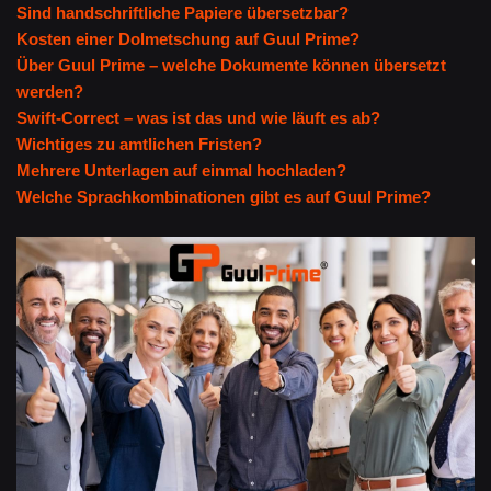
Sind handschriftliche Papiere übersetzbar?
Kosten einer Dolmetschung auf Guul Prime?
Über Guul Prime – welche Dokumente können übersetzt
werden?
Swift-Correct – was ist das und wie läuft es ab?
Wichtiges zu amtlichen Fristen?
Mehrere Unterlagen auf einmal hochladen?
Welche Sprachkombinationen gibt es auf Guul Prime?