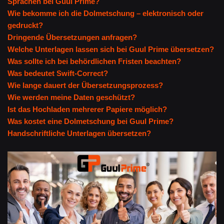
Sprachen bei Guul Prime?
Wie bekomme ich die Dolmetschung – elektronisch oder
gedruckt?
Dringende Übersetzungen anfragen?
Welche Unterlagen lassen sich bei Guul Prime übersetzen?
Was sollte ich bei behördlichen Fristen beachten?
Was bedeutet Swift-Correct?
Wie lange dauert der Übersetzungsprozess?
Wie werden meine Daten geschützt?
Ist das Hochladen mehrerer Papiere möglich?
Was kostet eine Dolmetschung bei Guul Prime?
Handschriftliche Unterlagen übersetzen?