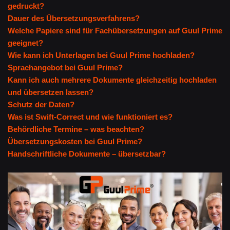
gedruckt?
Dauer des Übersetzungsverfahrens?
Welche Papiere sind für Fachübersetzungen auf Guul Prime
geeignet?
Wie kann ich Unterlagen bei Guul Prime hochladen?
Sprachangebot bei Guul Prime?
Kann ich auch mehrere Dokumente gleichzeitig hochladen
und übersetzen lassen?
Schutz der Daten?
Was ist Swift-Correct und wie funktioniert es?
Behördliche Termine – was beachten?
Übersetzungskosten bei Guul Prime?
Handschriftliche Dokumente – übersetzbar?